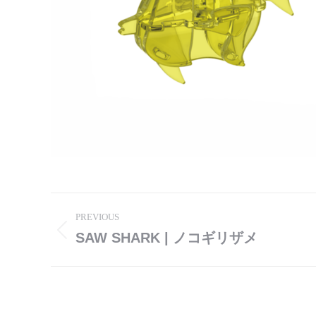
Post
PREVIOUS
navigation
SAW SHARK | ノコギリザメ
Previous
post: