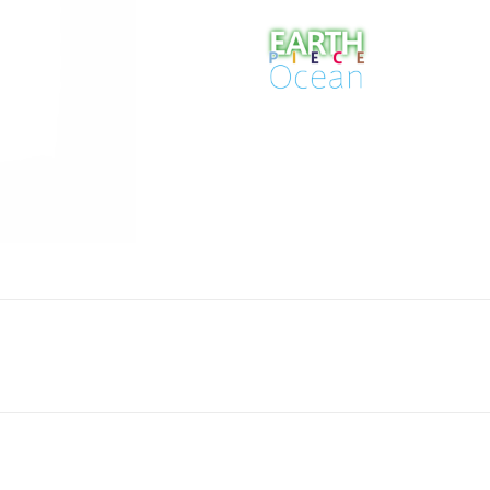
Next
post: